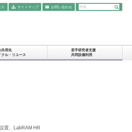
セス
サイトマップ
お問い合わせ
の共用化
若手研究者支援
イクル・リユース
共同設備利用
、LabRAM HR