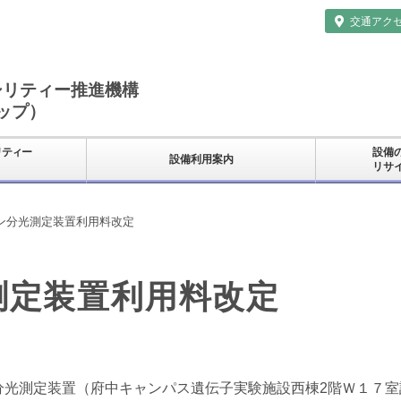
交通アク
シリティー推進機構
ップ）
リティー
設備
設備利用案内
リサ
ン分光測定装置利用料改定
測定装置利用料改定
光測定装置（府中キャンパス遺伝子実験施設西棟2階Ｗ１７室設置