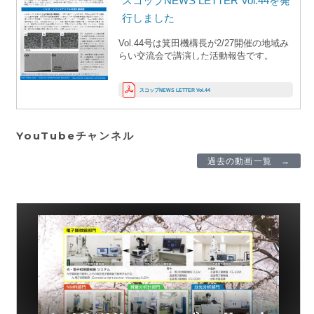
スコップNEWS LETTER Vol.44を発
行しました
Vol.44号は箕田機構長が2/27開催の地域み
らい交流会で講演した活動報告です。
スコップおよび学術研究支援総合センター
の大型設備や活用事例、来年度導入予定の
スコップNEWS LETTER Vol.44
バイオ・ソフトマテリアル可視化電子顕微
鏡を紹介しました。
YouTubeチャンネル
過去の動画一覧 →
最新動画